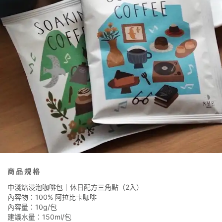
商 品 規 格
中淺焙浸泡咖啡包｜休日配方三角點（2入）
內容物：100% 阿拉比卡咖啡
內容量：10g/包
建議水量：150ml/包