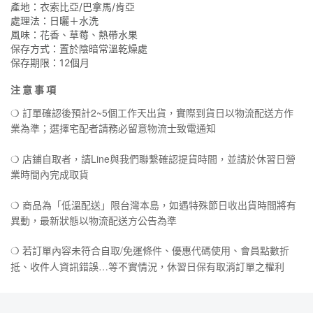
產地：衣索比亞/巴拿馬/肯亞
處理法：日曬＋水洗
風味：花香、草莓、熱帶水果
保存方式：置於陰暗常溫乾燥處
保存期限：12個月
注 意 事 項
訂單確認後預計2~5個工作天出貨，實際到貨日以物流配送方作
❍
業為準；選擇宅配者請務必留意物流士致電通知
店鋪自取者，請Line與我們聯繫確認提貨時間，並請於休習日營
❍
業時間內完成取貨
商品為「低溫配送」限台灣本島，如遇特殊節日收出貨時間將有
❍
異動，最新狀態以物流配送方公告為準
/
❍
若訂單內容未符合自取
免運條件、優惠代碼使用、會員點數折
…
抵、收件人資訊錯誤
等不實情況，休習日保有取消訂單之權利