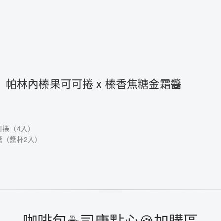
】帕林內榛果可可捲 x 榛香焦糖金霜醬
可捲（4入）
醬（醬杯2入）
咖啡包☕️司康點心🍪加購區