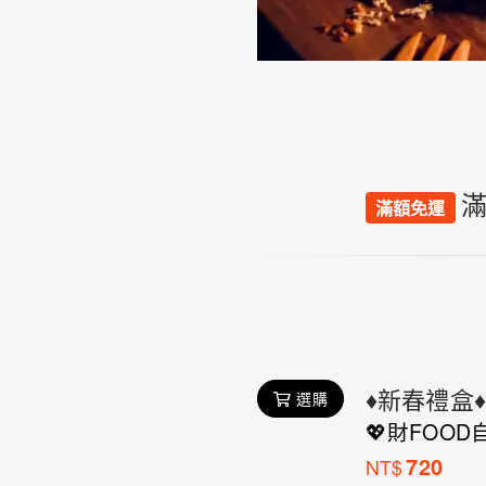
滿
滿額免運
♦︎新春禮盒
選購
💖財FOO
720
NT$