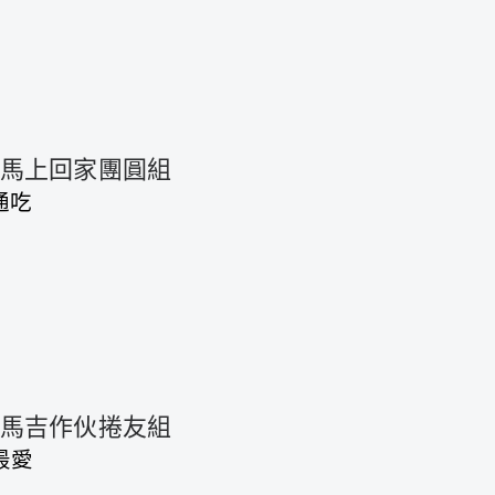
♦︎馬上回家團圓組
通吃
♦︎馬吉作伙捲友組
最愛