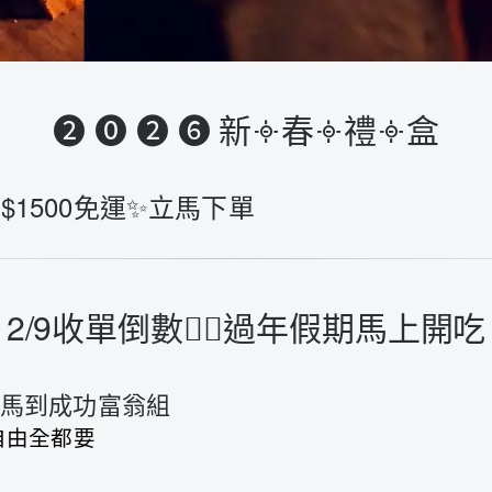
❷ ⓿ ❷ ❻ 新𐄫春𐄫禮𐄫盒
$1500免運✨立馬下單
2/9收單倒數❤️‍🔥過年假期馬上開吃
♦︎馬到成功富翁組
D自由全都要