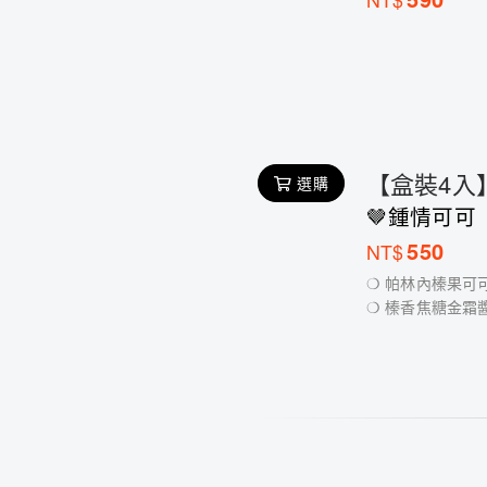
【盒裝4入
選購
🤎鍾情可可
550
NT$
❍ 帕林內榛果可
❍ 榛香焦糖金霜