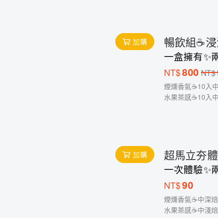
暢飲組☕️
加購
一盒擁有✨
800
NT$
NT$
煙燻香氣☕️10入
水果茶感☕️10入
超馬立夯體
加購
一次體驗✨
90
NT$
煙燻香氣☕️中深
水果茶感☕️中淺