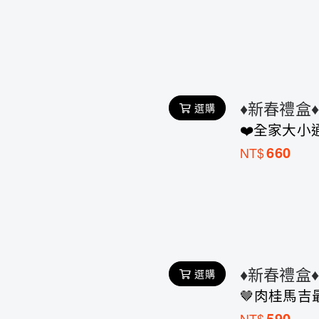
♦︎新春禮盒
選購
❤️全家大小
660
NT$
♦︎新春禮盒
選購
🤎肉桂馬吉
590
NT$